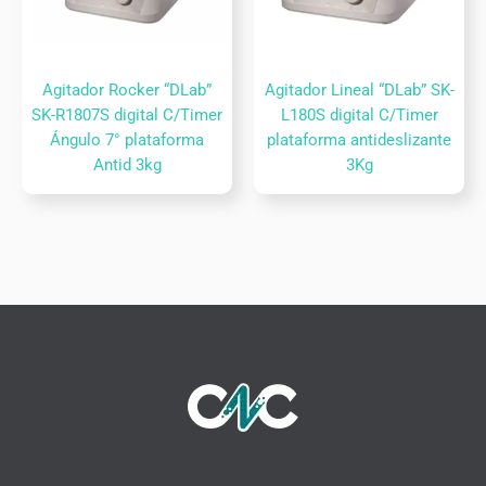
Agitador Rocker “DLab”
Agitador Lineal “DLab” SK-
SK-R1807S digital C/Timer
L180S digital C/Timer
Ángulo 7° plataforma
plataforma antideslizante
Antid 3kg
3Kg