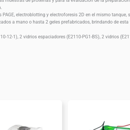
as muestras de proteínas y para la evaluación de la preparación
.
s PAGE, electroblotting y electroforesis 2D en el mismo tanque
icados a mano o hasta 2 geles prefabricados, brindando de esta
10-12-1), 2 vidrios espaciadores (E2110-PG1-BS), 2 vidrios (E211