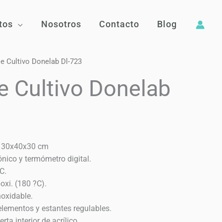
tos
Nosotros
Contacto
Blog
e Cultivo Donelab Dl-723
e Cultivo Donelab
: 30x40x30 cm
nico y termómetro digital.
C.
oxi. (180 ?C).
noxidable.
elementos y estantes regulables.
rta interior de acrílico.