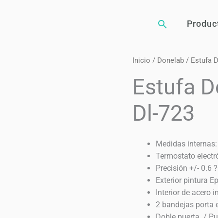
Buscar
Produc
Inicio
/
Donelab
/ Estufa D
Estufa D
Dl-723
Medidas internas
Termostato electró
Precisión +/- 0.6 ?
Exterior pintura Ep
Interior de acero i
2 bandejas porta 
Doble puerta. / Pue