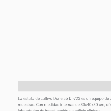
Descripción
Información adicional
Valoraciones
La estufa de cultivo Donelab Dl-723 es un equipo de a
muestras. Con medidas internas de 30x40x30 cm, ofr
laboratorios de investigación y análisis clínicos.