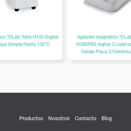
co “DLab” Mini H100 Digital
Agitador magnético “DLa
que Simple Hasta 100°C
H280PRO digital C/calefac
Sonda Placa C/Cerámic
Productos
Nosotros
Contacto
Blog