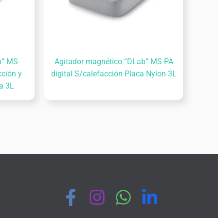
b” MS-
Agitador magnético “DLab” MS-PA
ción y
digital S/calefacción Placa Nylon 3L
a 3L