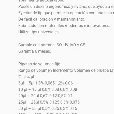
Totalmente autoclavable.
Posee un diseño ergonómico y liviano, que ayuda a evi
Eyector de tip que permite la operación con una sola
De fácil calibración y mantenimiento.
Fabricado con materiales modernos e innovadores.
Utiliza tips universales.
Cumple con normas ISO, UV, IVD y CE.
Garantía 6 meses.
Pipetas de volumen fijo
Rango de volumen Incremento Volumen de prueba Error
% μl % μl
5μl – 5μl 1,3% 0,065 1,2% 0,06
10 μl – 10 μl 0,8% 0,08 0,8% 0,08
20μl – 20μl 0,6% 0,12 0,5% 0,1
25μl – 25μl 0,5% 0,125 0,3% 0,075
50 μl – 50 μl 0,5% 0,25 0,3% 0,15