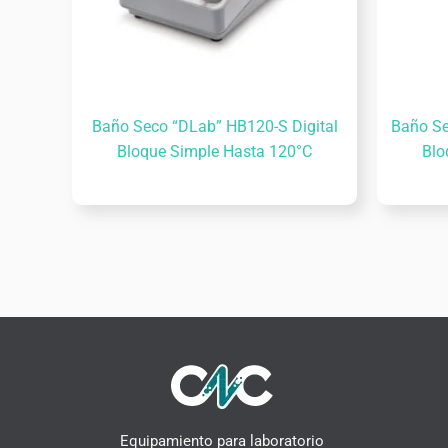
Baño Seco “DLab” HB120-S Digital
Baño Se
Bloque Simple Hasta 120°C
Blo
Equipamiento para laboratorio