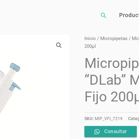
Buscar
Produc
Inicio
/
Micropipetas
/ Mic
200µl
Micropip
“DLab” M
Fijo 200
SKU:
MIP_VFI_7219
Categ
Consultar