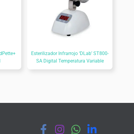
 dPette+
Esterilizador Infrarrojo ‘DLab’ ST800-
l
SA Digital Temperatura Variable