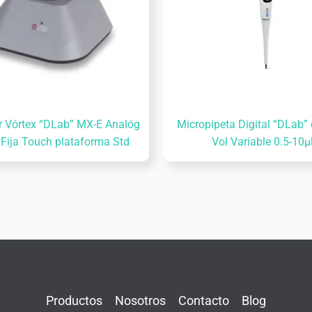
r Vórtex “DLab” MX-E Analóg
Micropipeta Digital “DLab”
 Fija Touch plataforma Std
Vol Variable 0.5-10µ
Productos
Nosotros
Contacto
Blog