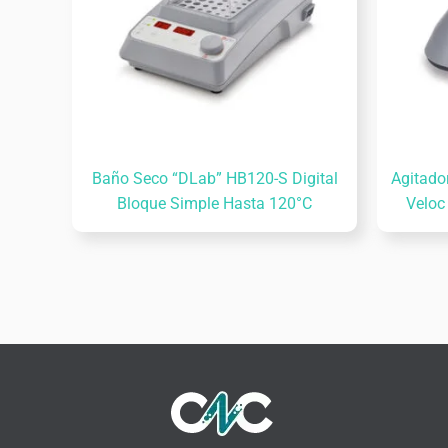
Baño Seco “DLab” HB120-S Digital
Agitado
Bloque Simple Hasta 120°C
Veloc