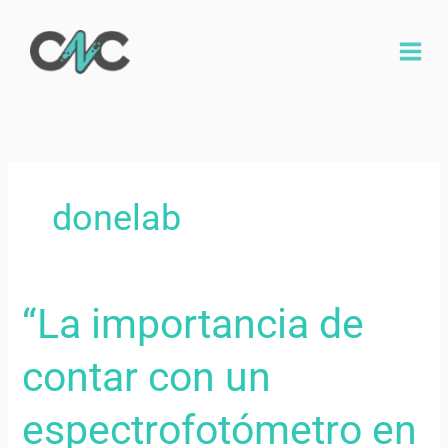
Ir
al
contenido
donelab
“La
“La importancia de
importancia
de
contar con un
contar
con
espectrofotómetro en
un
espectrofotómetro